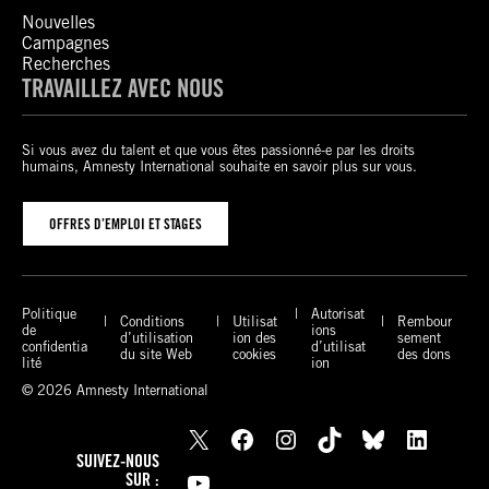
Nouvelles
Campagnes
Recherches
TRAVAILLEZ AVEC NOUS
Si vous avez du talent et que vous êtes passionné-e par les droits
humains, Amnesty International souhaite en savoir plus sur vous.
OFFRES D’EMPLOI ET STAGES
Politique
Autorisat
Conditions
Utilisat
Rembour
de
ions
d’utilisation
ion des
sement
confidentia
d’utilisat
du site Web
cookies
des dons
lité
ion
© 2026 Amnesty International
X
Facebook
Instagram
TikTok
Bluesky
LinkedIn
SUIVEZ-NOUS
YouTube
SUR :