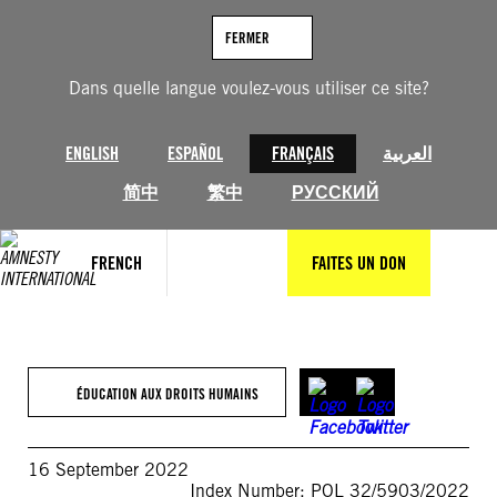
Aller
au
FERMER
contenu
Dans quelle langue voulez-vous utiliser ce site?
ENGLISH
ESPAÑOL
FRANÇAIS
العربية
简中
繁中
РУССКИЙ
FRENCH
FAITES UN DON
ÉDUCATION AUX DROITS HUMAINS
16 September 2022
Index Number: POL 32/5903/2022