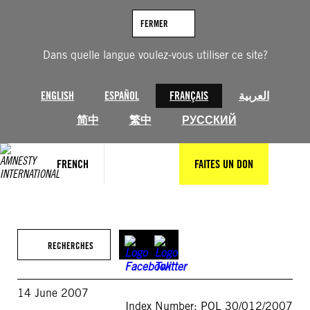
Aller
au
FERMER
contenu
Dans quelle langue voulez-vous utiliser ce site?
ENGLISH
ESPAÑOL
FRANÇAIS
العربية
简中
繁中
РУССКИЙ
FRENCH
FAITES UN DON
RECHERCHES
14 June 2007
Index Number: POL 30/012/2007