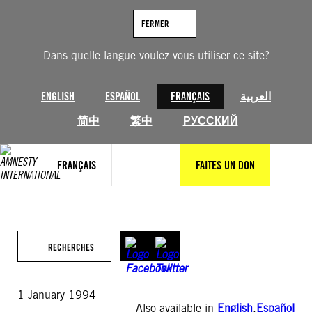
Aller
au
FERMER
contenu
Dans quelle langue voulez-vous utiliser ce site?
ENGLISH
ESPAÑOL
FRANÇAIS
العربية
简中
繁中
РУССКИЙ
FRANÇAIS
FAITES UN DON
RECHERCHES
1 January 1994
Also available in
English
,
Español