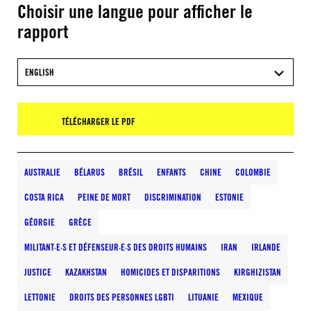
Choisir une langue pour afficher le
rapport
ENGLISH
TÉLÉCHARGER LE PDF
AUSTRALIE
BÉLARUS
BRÉSIL
ENFANTS
CHINE
COLOMBIE
COSTA RICA
PEINE DE MORT
DISCRIMINATION
ESTONIE
GÉORGIE
GRÈCE
MILITANT·E·S ET DÉFENSEUR·E·S DES DROITS HUMAINS
IRAN
IRLANDE
JUSTICE
KAZAKHSTAN
HOMICIDES ET DISPARITIONS
KIRGHIZISTAN
LETTONIE
DROITS DES PERSONNES LGBTI
LITUANIE
MEXIQUE