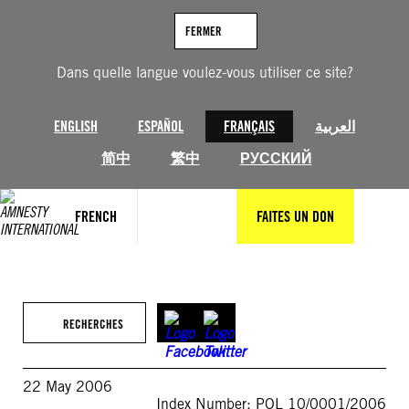
Aller
au
FERMER
contenu
Dans quelle langue voulez-vous utiliser ce site?
ENGLISH
ESPAÑOL
FRANÇAIS
العربية
简中
繁中
РУССКИЙ
FRENCH
FAITES UN DON
RECHERCHES
22 May 2006
Index Number: POL 10/0001/2006