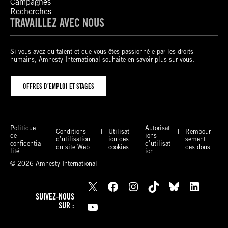
Campagnes
Recherches
TRAVAILLEZ AVEC NOUS
Si vous avez du talent et que vous êtes passionné-e par les droits
humains, Amnesty International souhaite en savoir plus sur vous.
OFFRES D’EMPLOI ET STAGES
Politique
Autorisat
Conditions
Utilisat
Rembour
de
ions
d’utilisation
ion des
sement
confidentia
d’utilisat
du site Web
cookies
des dons
lité
ion
© 2026 Amnesty International
X
Facebook
Instagram
TikTok
Bluesky
LinkedIn
SUIVEZ-NOUS
YouTube
SUR :