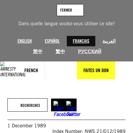
Aller
au
FERMER
contenu
Dans quelle langue voulez-vous utiliser ce site?
ENGLISH
ESPAÑOL
FRANÇAIS
العربية
简中
繁中
РУССКИЙ
FRENCH
FAITES UN DON
RECHERCHES
1 December 1989
Index Number: NWS 21/012/1989