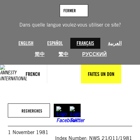
Aller
au
FERMER
contenu
Dans quelle langue voulez-vous utiliser ce site?
ENGLISH
ESPAÑOL
FRANÇAIS
العربية
简中
繁中
РУССКИЙ
FRENCH
FAITES UN DON
RECHERCHES
1 November 1981
Index Number: NWS 21/011/1981