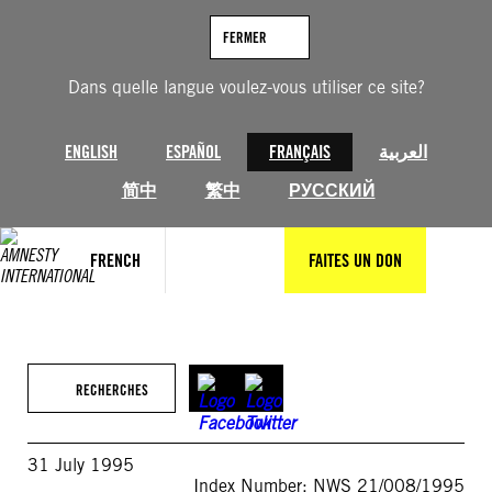
Aller
au
FERMER
contenu
Dans quelle langue voulez-vous utiliser ce site?
ENGLISH
ESPAÑOL
FRANÇAIS
العربية
简中
繁中
РУССКИЙ
FRENCH
FAITES UN DON
RECHERCHES
31 July 1995
Index Number: NWS 21/008/1995