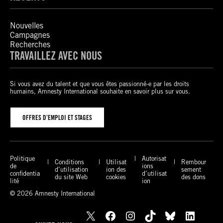
Nouvelles
Campagnes
Recherches
TRAVAILLEZ AVEC NOUS
Si vous avez du talent et que vous êtes passionné-e par les droits
humains, Amnesty International souhaite en savoir plus sur vous.
OFFRES D’EMPLOI ET STAGES
Politique
Autorisat
Conditions
Utilisat
Rembour
de
ions
d’utilisation
ion des
sement
confidentia
d’utilisat
du site Web
cookies
des dons
lité
ion
© 2026 Amnesty International
X
Facebook
Instagram
TikTok
Bluesky
LinkedIn