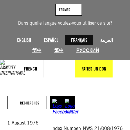
Aller
au
FERMER
contenu
Dans quelle langue voulez-vous utiliser ce site?
ENGLISH
ESPAÑOL
FRANÇAIS
العربية
简中
繁中
РУССКИЙ
FRENCH
FAITES UN DON
RECHERCHES
1 August 1976
Index Number: NWS 21/008/1976