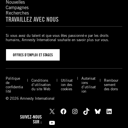
Nouvelles
Campagnes
Recherches
TRAVAILLEZ AVEC NOUS
Si vous avez du talent et que vous êtes passionné-e par les droits
humains, Amnesty International souhaite en savoir plus sur vous.
OFFRES D’EMPLOI ET STAGES
Politique
Autorisat
Conditions
Utilisat
Rembour
de
ions
d’utilisation
ion des
sement
confidentia
d’utilisat
du site Web
cookies
des dons
lité
ion
© 2026 Amnesty International
X
Facebook
Instagram
TikTok
Bluesky
LinkedIn
SUIVEZ-NOUS
YouTube
SUR :