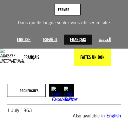
Aller
au
FERMER
contenu
Dans quelle langue voulez-vous utiliser ce site?
ENGLISH
ESPAÑOL
FRANÇAIS
العربية
FRANÇAIS
FAITES UN DON
RECHERCHES
1 July 1963
Also available in
English