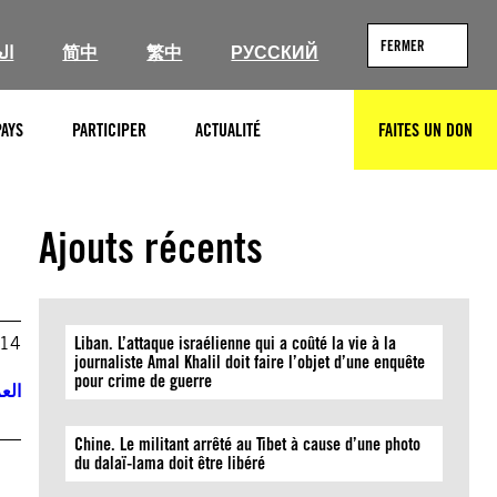
FERMER
ال
简中
繁中
РУССКИЙ
PAYS
PARTICIPER
ACTUALITÉ
FAITES UN DON
RECHERCHER
Ajouts récents
014
Liban. L’attaque israélienne qui a coûté la vie à la
journaliste Amal Khalil doit faire l’objet d’une enquête
pour crime de guerre
العر
Chine. Le militant arrêté au Tibet à cause d’une photo
5
du dalaï-lama doit être libéré