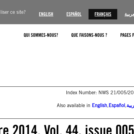
iser ce site?
ENGLISH
ESPAÑOL
FRANÇAIS
عربية
QUI SOMMES-NOUS?
QUE FAISONS-NOUS ?
PAGES 
Index Number: NWS 21/005/2
Also available in
English
,
Español
,
بية
e 2014. Vol. 44, issue 00