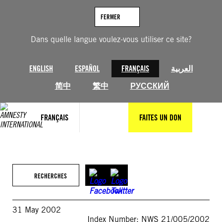
Aller
au
FERMER
contenu
Dans quelle langue voulez-vous utiliser ce site?
ENGLISH
ESPAÑOL
FRANÇAIS
العربية
简中
繁中
РУССКИЙ
FRANÇAIS
FAITES UN DON
RECHERCHES
31 May 2002
Index Number: NWS 21/005/2002