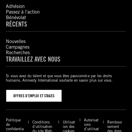
Adhésion
Passez à l’action
Bénévolat
RÉCENTS
Nouvelles
Campagnes
Recherches
TRAVAILLEZ AVEC NOUS
Si vous avez du talent et que vous êtes passionné-e par les droits
humains, Amnesty International souhaite en savoir plus sur vous.
OFFRES D’EMPLOI ET STAGES
Politique
Autorisat
Conditions
Utilisat
Rembour
de
ions
d’utilisation
ion des
sement
confidentia
d’utilisat
du site Web
cookies
des dons