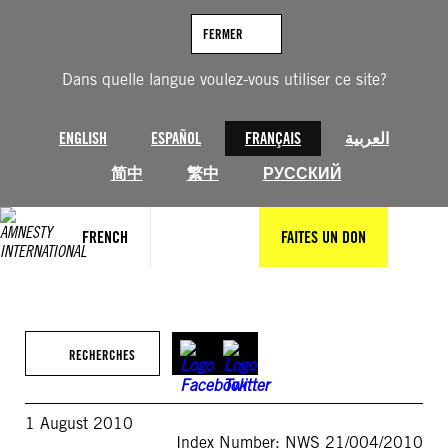
Aller
au
FERMER
contenu
Dans quelle langue voulez-vous utiliser ce site?
ENGLISH
ESPAÑOL
FRANÇAIS
العربية
简中
繁中
РУССКИЙ
FRENCH
FAITES UN DON
RECHERCHES
1 August 2010
Index Number: NWS 21/004/2010