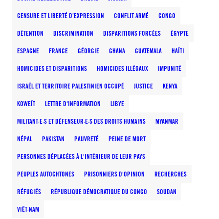
CENSURE ET LIBERTÉ D’EXPRESSION
CONFLIT ARMÉ
CONGO
DÉTENTION
DISCRIMINATION
DISPARITIONS FORCÉES
ÉGYPTE
ESPAGNE
FRANCE
GÉORGIE
GHANA
GUATEMALA
HAÏTI
HOMICIDES ET DISPARITIONS
HOMICIDES ILLÉGAUX
IMPUNITÉ
ISRAËL ET TERRITOIRE PALESTINIEN OCCUPÉ
JUSTICE
KENYA
KOWEÏT
LETTRE D'INFORMATION
LIBYE
MILITANT·E·S ET DÉFENSEUR·E·S DES DROITS HUMAINS
MYANMAR
NÉPAL
PAKISTAN
PAUVRETÉ
PEINE DE MORT
PERSONNES DÉPLACÉES À L'INTÉRIEUR DE LEUR PAYS
PEUPLES AUTOCHTONES
PRISONNIERS D'OPINION
RECHERCHES
RÉFUGIÉS
RÉPUBLIQUE DÉMOCRATIQUE DU CONGO
SOUDAN
VIÊT-NAM