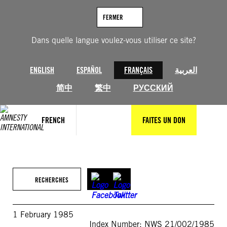
Aller
au
FERMER
contenu
Dans quelle langue voulez-vous utiliser ce site?
ENGLISH
ESPAÑOL
FRANÇAIS
العربية
简中
繁中
РУССКИЙ
FRENCH
FAITES UN DON
RECHERCHES
1 February 1985
Index Number: NWS 21/002/1985