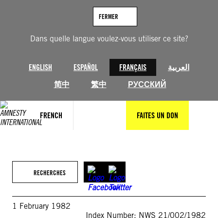
Aller
au
FERMER
contenu
Dans quelle langue voulez-vous utiliser ce site?
ENGLISH
ESPAÑOL
FRANÇAIS
العربية
简中
繁中
РУССКИЙ
FRENCH
FAITES UN DON
RECHERCHES
1 February 1982
Index Number: NWS 21/002/1982