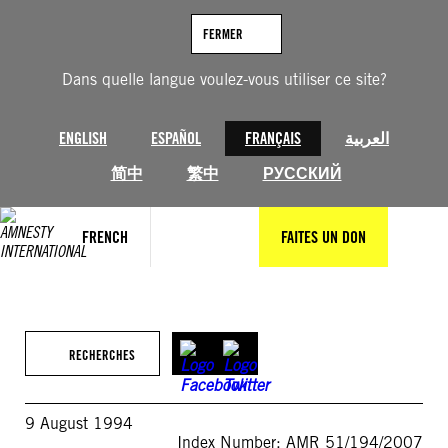
Aller
au
FERMER
contenu
Dans quelle langue voulez-vous utiliser ce site?
ENGLISH
ESPAÑOL
FRANÇAIS
العربية
简中
繁中
РУССКИЙ
FRENCH
FAITES UN DON
RECHERCHES
9 August 1994
Index Number: AMR 51/194/2007