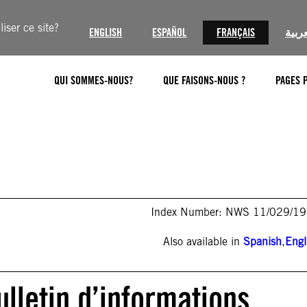
iser ce site?
ENGLISH
ESPAÑOL
FRANÇAIS
عربية
QUI SOMMES-NOUS?
QUE FAISONS-NOUS ?
PAGES 
Index Number: NWS 11/029/1
Also available in
Spanish
,
Engl
lletin d’informations