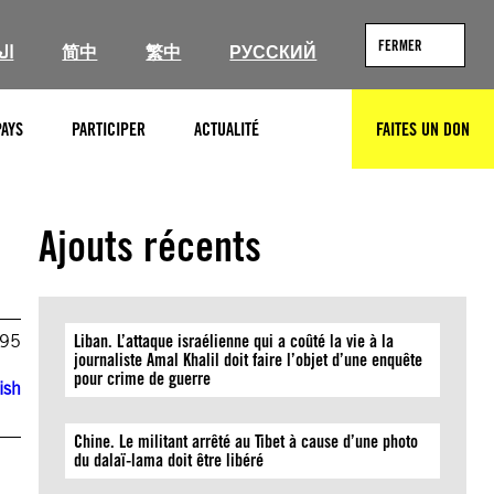
FERMER
ال
简中
繁中
РУССКИЙ
PAYS
PARTICIPER
ACTUALITÉ
FAITES UN DON
RECHERCHER
Ajouts récents
995
Liban. L’attaque israélienne qui a coûté la vie à la
journaliste Amal Khalil doit faire l’objet d’une enquête
pour crime de guerre
ish
Chine. Le militant arrêté au Tibet à cause d’une photo
du dalaï-lama doit être libéré