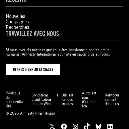
Nouvelles
Campagnes
Recherches
TRAVAILLEZ AVEC NOUS
Si vous avez du talent et que vous êtes passionné-e par les droits
humains, Amnesty International souhaite en savoir plus sur vous.
OFFRES D’EMPLOI ET STAGES
Politique
Autorisat
Conditions
Utilisat
Rembour
de
ions
d’utilisation
ion des
sement
confidentia
d’utilisat
du site Web
cookies
des dons
lité
ion
© 2026 Amnesty International
X
Facebook
Instagram
TikTok
Bluesky
LinkedIn