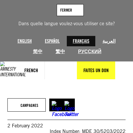
Aller
au
FERMER
contenu
Dans quelle langue voulez-vous utiliser ce site?
ENGLISH
ESPAÑOL
FRANÇAIS
العربية
简中
繁中
РУССКИЙ
FRENCH
FAITES UN DON
CAMPAGNES
2 February 2022
Index Number: MDE 30/5203/2022