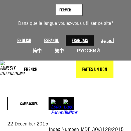
Aller
au
FERMER
contenu
Dans quelle langue voulez-vous utiliser ce site?
ENGLISH
ESPAÑOL
FRANÇAIS
العربية
简中
繁中
РУССКИЙ
FRENCH
FAITES UN DON
CAMPAGNES
22 December 2015
Index Number: MDE 30/3128/2015