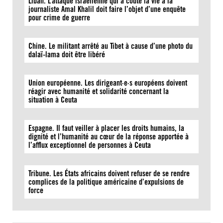
Liban. L’attaque israélienne qui a coûté la vie à la
journaliste Amal Khalil doit faire l’objet d’une enquête
pour crime de guerre
Chine. Le militant arrêté au Tibet à cause d’une photo du
dalaï-lama doit être libéré
Union européenne. Les dirigeant·e·s européens doivent
réagir avec humanité et solidarité concernant la
situation à Ceuta
Espagne. Il faut veiller à placer les droits humains, la
dignité et l’humanité au cœur de la réponse apportée à
l’afflux exceptionnel de personnes à Ceuta
Tribune. Les États africains doivent refuser de se rendre
complices de la politique américaine d’expulsions de
force