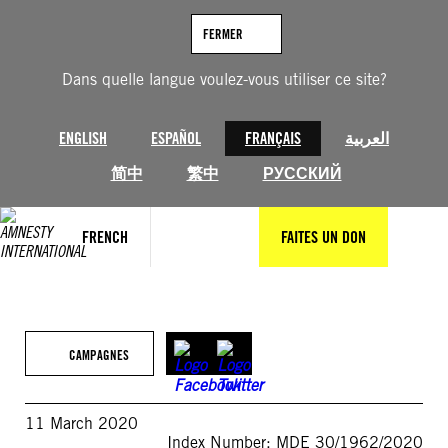
Aller
au
FERMER
contenu
Dans quelle langue voulez-vous utiliser ce site?
ENGLISH
ESPAÑOL
FRANÇAIS
العربية
简中
繁中
РУССКИЙ
FRENCH
FAITES UN DON
CAMPAGNES
11 March 2020
Index Number: MDE 30/1962/2020