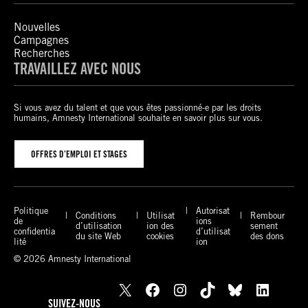
Nouvelles
Campagnes
Recherches
TRAVAILLEZ AVEC NOUS
Si vous avez du talent et que vous êtes passionné-e par les droits
humains, Amnesty International souhaite en savoir plus sur vous.
OFFRES D’EMPLOI ET STAGES
Politique
Autorisat
Conditions
Utilisat
Rembour
de
ions
d’utilisation
ion des
sement
confidentia
d’utilisat
du site Web
cookies
des dons
lité
ion
© 2026 Amnesty International
X
Facebook
Instagram
TikTok
Bluesky
LinkedIn
SUIVEZ-NOUS