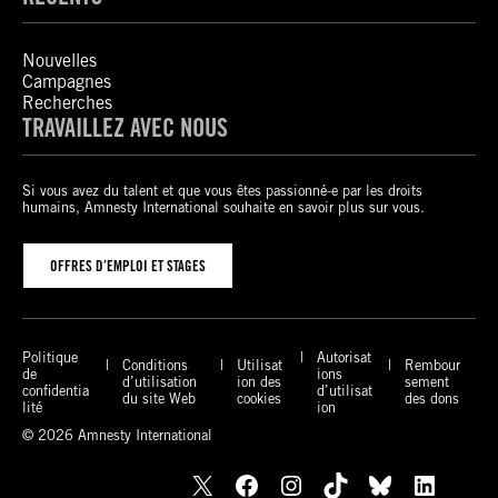
Nouvelles
Campagnes
Recherches
TRAVAILLEZ AVEC NOUS
Si vous avez du talent et que vous êtes passionné-e par les droits
humains, Amnesty International souhaite en savoir plus sur vous.
OFFRES D’EMPLOI ET STAGES
Politique
Autorisat
Conditions
Utilisat
Rembour
de
ions
d’utilisation
ion des
sement
confidentia
d’utilisat
du site Web
cookies
des dons
lité
ion
© 2026 Amnesty International
X
Facebook
Instagram
TikTok
Bluesky
LinkedIn