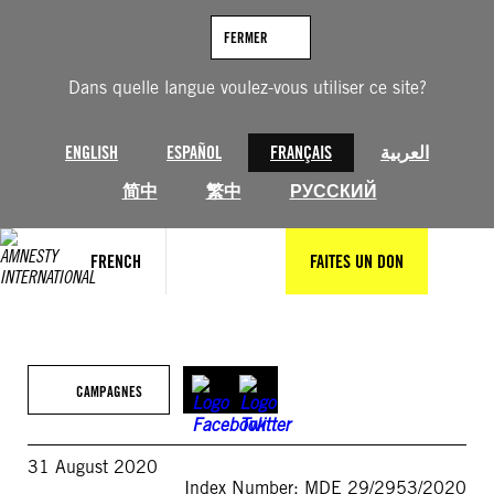
Aller
au
FERMER
contenu
Dans quelle langue voulez-vous utiliser ce site?
ENGLISH
ESPAÑOL
FRANÇAIS
العربية
简中
繁中
РУССКИЙ
FRENCH
FAITES UN DON
CAMPAGNES
31 August 2020
Index Number: MDE 29/2953/2020