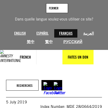
Aller
au
FERMER
contenu
Dans quelle langue voulez-vous utiliser ce site?
ENGLISH
ESPAÑOL
FRANÇAIS
العربية
简中
繁中
РУССКИЙ
FRENCH
FAITES UN DON
RECHERCHES
5 July 2019
Index Number: MDE 28/0664/2019