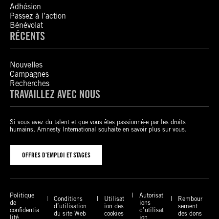
Adhésion
Passez à l’action
Bénévolat
RÉCENTS
Nouvelles
Campagnes
Recherches
TRAVAILLEZ AVEC NOUS
Si vous avez du talent et que vous êtes passionné-e par les droits
humains, Amnesty International souhaite en savoir plus sur vous.
OFFRES D’EMPLOI ET STAGES
Politique
Autorisat
Conditions
Utilisat
Rembour
de
ions
d’utilisation
ion des
sement
confidentia
d’utilisat
du site Web
cookies
des dons
lité
ion