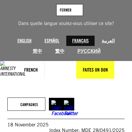
Aller
au
FERMER
contenu
Dans quelle langue voulez-vous utiliser ce site?
ENGLISH
ESPAÑOL
FRANÇAIS
العربية
简中
繁中
РУССКИЙ
FRENCH
FAITES UN DON
CAMPAGNES
18 November 2025
Index Number: MDE 28/0491/2025