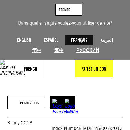
Aller
au
FERMER
contenu
Dans quelle langue voulez-vous utiliser ce site?
ENGLISH
ESPAÑOL
FRANÇAIS
العربية
简中
繁中
РУССКИЙ
FRENCH
FAITES UN DON
RECHERCHES
3 July 2013
Index Number: MDE 25/007/2013