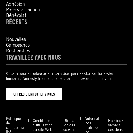
Adhésion
Passez à l’action
Bénévolat
RÉCENTS
Nouvelles
Campagnes
Recherches
TRAVAILLEZ AVEC NOUS
Si vous avez du talent et que vous êtes passionné-e par les droits
humains, Amnesty International souhaite en savoir plus sur vous.
OFFRES D’EMPLOI ET STAGES
Politique
Autorisat
Conditions
Utilisat
Rembour
de
ions
d’utilisation
ion des
sement
confidentia
d’utilisat
du site Web
cookies
des dons
lité
ion