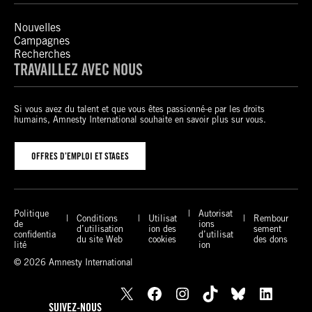
Nouvelles
Campagnes
Recherches
TRAVAILLEZ AVEC NOUS
Si vous avez du talent et que vous êtes passionné-e par les droits
humains, Amnesty International souhaite en savoir plus sur vous.
OFFRES D’EMPLOI ET STAGES
Politique
Autorisat
Conditions
Utilisat
Rembour
de
ions
d’utilisation
ion des
sement
confidentia
d’utilisat
du site Web
cookies
des dons
lité
ion
© 2026 Amnesty International
X
Facebook
Instagram
TikTok
Bluesky
LinkedIn
SUIVEZ-NOUS