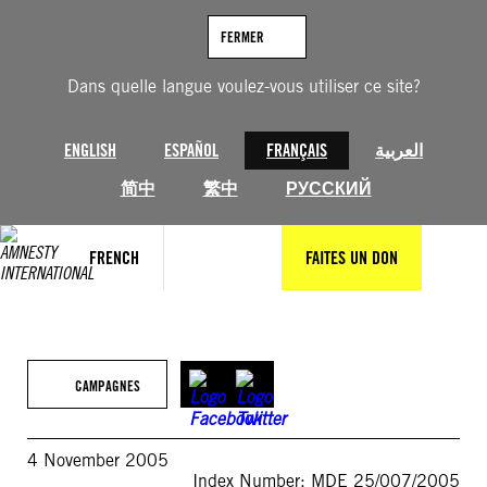
Aller
au
FERMER
contenu
Dans quelle langue voulez-vous utiliser ce site?
ENGLISH
ESPAÑOL
FRANÇAIS
العربية
简中
繁中
РУССКИЙ
FRENCH
FAITES UN DON
CAMPAGNES
4 November 2005
Index Number: MDE 25/007/2005