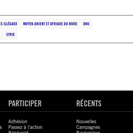
S ILLÉGAUX
MOYEN-ORIENT ET AFRIQUE DU NORD
ONU
S
SYRIE
PARTICIPER
RÉCENTS
Adhésion
Nouvelles
s
Passez à l’action
Campagnes
Bénévolat
Recherches