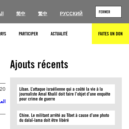
FERMER
ال
简中
繁中
РУССКИЙ
PAYS
PARTICIPER
ACTUALITÉ
FAITES UN DON
RECHERCHER
Ajouts récents
020
Liban. L’attaque israélienne qui a coûté la vie à la
journaliste Amal Khalil doit faire l’objet d’une enquête
pour crime de guerre
العر
Chine. Le militant arrêté au Tibet à cause d’une photo
du dalaï-lama doit être libéré