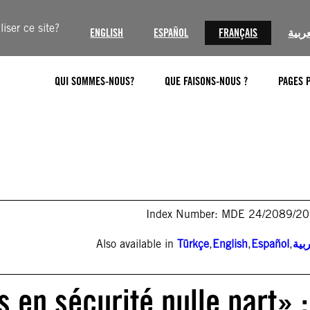
iser ce site?
ENGLISH
ESPAÑOL
FRANÇAIS
عربية
QUI SOMMES-NOUS?
QUE FAISONS-NOUS ?
PAGES 
Index Number: MDE 24/2089/2
Also available in
Türkçe
,
English
,
Español
,
بية
 en sécurité nulle part» :