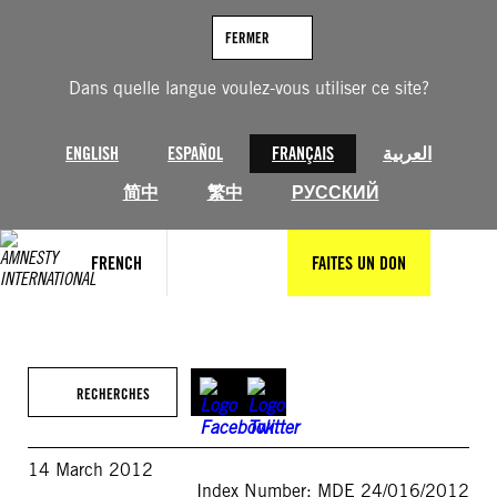
Aller
au
FERMER
contenu
Dans quelle langue voulez-vous utiliser ce site?
ENGLISH
ESPAÑOL
FRANÇAIS
العربية
简中
繁中
РУССКИЙ
FRENCH
FAITES UN DON
RECHERCHES
14 March 2012
Index Number: MDE 24/016/2012