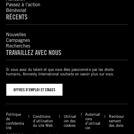
Passez à l’action
Bénévolat
RÉCENTS
Nouvelles
Campagnes
Recherches
TRAVAILLEZ AVEC NOUS
Si vous avez du talent et que vous êtes passionné-e par les droits
humains, Amnesty International souhaite en savoir plus sur vous.
OFFRES D’EMPLOI ET STAGES
Politique
Autorisat
Conditions
Utilisat
Rembour
de
ions
d’utilisation
ion des
sement
confidentia
d’utilisat
du site Web
cookies
des dons
lité
ion