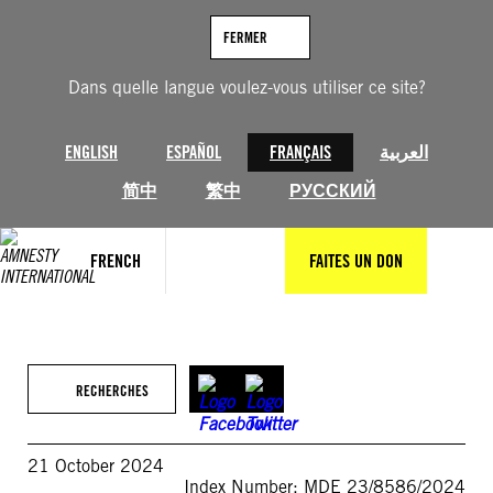
Aller
au
FERMER
contenu
Dans quelle langue voulez-vous utiliser ce site?
ENGLISH
ESPAÑOL
FRANÇAIS
العربية
简中
繁中
РУССКИЙ
FRENCH
FAITES UN DON
RECHERCHES
21 October 2024
Index Number: MDE 23/8586/2024