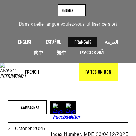
Aller
au
FERMER
contenu
Dans quelle langue voulez-vous utiliser ce site?
ENGLISH
ESPAÑOL
FRANÇAIS
العربية
简中
繁中
РУССКИЙ
FRENCH
FAITES UN DON
CAMPAGNES
21 October 2025
Index Number: MDE 23/0412/2025