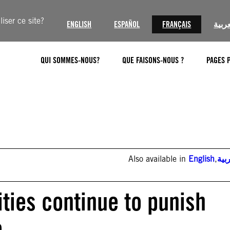
iser ce site?
ENGLISH
ESPAÑOL
FRANÇAIS
عربية
QUI SOMMES-NOUS?
QUE FAISONS-NOUS ?
PAGES 
Also available in
English
,
بية
ities continue to punish
p