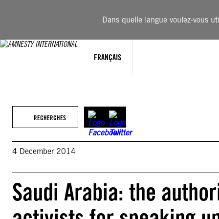
Aller
au
Dans quelle langue voulez-vous util
contenu
FRANÇAIS
RECHERCHES
4 December 2014
Saudi Arabia: the author
activists for speaking u