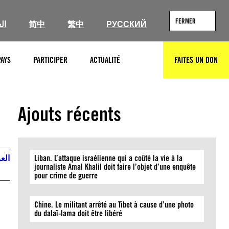
FERMER
ال
简中
繁中
РУССКИЙ
PAYS
PARTICIPER
ACTUALITÉ
FAITES UN DON
RECHERCHER
Ajouts récents
العر
Liban. L’attaque israélienne qui a coûté la vie à la
journaliste Amal Khalil doit faire l’objet d’une enquête
pour crime de guerre
Chine. Le militant arrêté au Tibet à cause d’une photo
du dalaï-lama doit être libéré