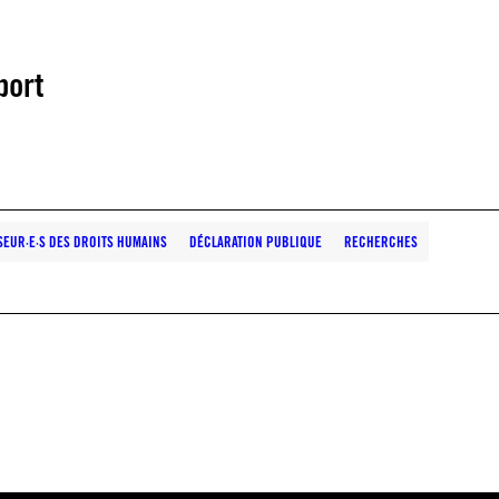
port
NSEUR·E·S DES DROITS HUMAINS
DÉCLARATION PUBLIQUE
RECHERCHES