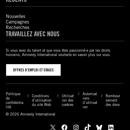
Nouvelles
Campagnes
Recherches
TRAVAILLEZ AVEC NOUS
Si vous avez du talent et que vous êtes passionné-e par les droits
humains, Amnesty International souhaite en savoir plus sur vous.
OFFRES D’EMPLOI ET STAGES
Politique
Autorisat
Conditions
Utilisat
Rembour
de
ions
d’utilisation
ion des
sement
confidentia
d’utilisat
du site Web
cookies
des dons
lité
ion
© 2026 Amnesty International
X
Facebook
Instagram
TikTok
Bluesky
LinkedIn