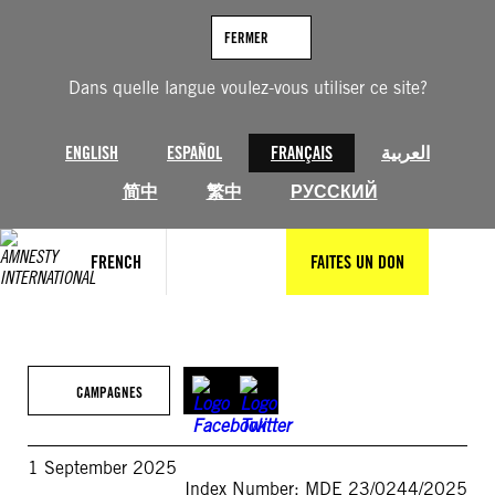
Aller
au
FERMER
contenu
Dans quelle langue voulez-vous utiliser ce site?
ENGLISH
ESPAÑOL
FRANÇAIS
العربية
简中
繁中
РУССКИЙ
FRENCH
FAITES UN DON
CAMPAGNES
1 September 2025
Index Number: MDE 23/0244/2025