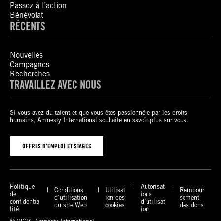
Passez à l’action
Bénévolat
RÉCENTS
Nouvelles
Campagnes
Recherches
TRAVAILLEZ AVEC NOUS
Si vous avez du talent et que vous êtes passionné-e par les droits
humains, Amnesty International souhaite en savoir plus sur vous.
OFFRES D’EMPLOI ET STAGES
Politique
Autorisat
Conditions
Utilisat
Rembour
de
ions
d’utilisation
ion des
sement
confidentia
d’utilisat
du site Web
cookies
des dons
lité
ion