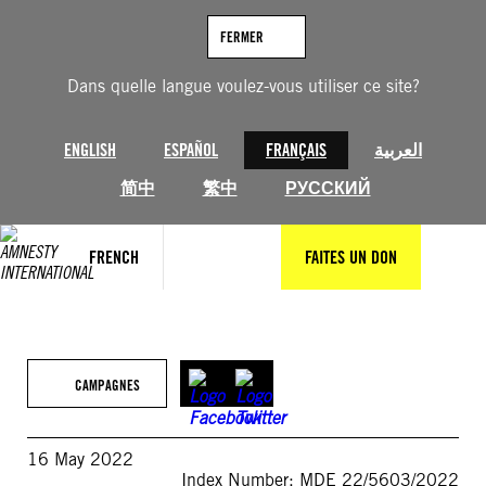
Aller
au
FERMER
contenu
Dans quelle langue voulez-vous utiliser ce site?
ENGLISH
ESPAÑOL
FRANÇAIS
العربية
简中
繁中
РУССКИЙ
FRENCH
FAITES UN DON
CAMPAGNES
16 May 2022
Index Number: MDE 22/5603/2022