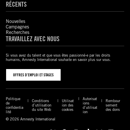
RÉCENTS
Nouvelles
Campagnes
Recherches
TRAVAILLEZ AVEC NOUS
Si vous avez du talent et que vous êtes passionné-e par les droits
humains, Amnesty International souhaite en savoir plus sur vous.
OFFRES D’EMPLOI ET STAGES
Politique
Autorisat
Conditions
Utilisat
Rembour
de
ions
d’utilisation
ion des
sement
confidentia
d’utilisat
du site Web
cookies
des dons
lité
ion
© 2026 Amnesty International