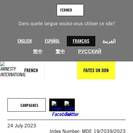
Aller
au
FERMER
contenu
Dans quelle langue voulez-vous utiliser ce site?
ENGLISH
ESPAÑOL
FRANÇAIS
العربية
简中
繁中
РУССКИЙ
FRENCH
FAITES UN DON
CAMPAGNES
24 July 2023
Index Number: MDE 19/7039/2023