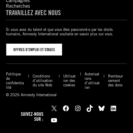
Campagnes
Recherches
TRAVAILLEZ AVEC NOUS
Si vous avez du talent et que vous êtes passionné-e par les droits
humains, Amnesty International souhaite en savoir plus sur vous.
OFFRES D’EMPLOI ET STAGES
Politique
Autorisat
Conditions
Utilisat
Rembour
de
ions
d’utilisation
ion des
sement
confidentia
d’utilisat
du site Web
cookies
des dons
lité
ion
© 2026 Amnesty International
X
Facebook
Instagram
TikTok
Bluesky
LinkedIn
SUIVEZ-NOUS
YouTube
SUR :