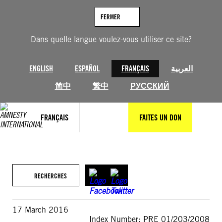
Aller
au
FERMER
contenu
Dans quelle langue voulez-vous utiliser ce site?
ENGLISH
ESPAÑOL
FRANÇAIS
العربية
简中
繁中
РУССКИЙ
FRANÇAIS
FAITES UN DON
RECHERCHES
17 March 2016
Index Number: PRE 01/203/2008