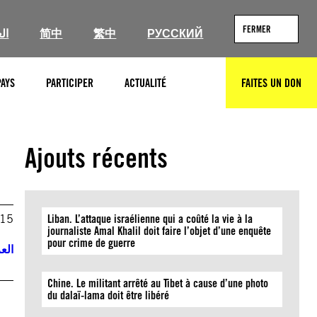
FERMER
ال
简中
繁中
РУССКИЙ
PAYS
PARTICIPER
ACTUALITÉ
FAITES UN DON
RECHERCHER
Ajouts récents
015
Liban. L’attaque israélienne qui a coûté la vie à la
journaliste Amal Khalil doit faire l’objet d’une enquête
pour crime de guerre
العر
Chine. Le militant arrêté au Tibet à cause d’une photo
du dalaï-lama doit être libéré