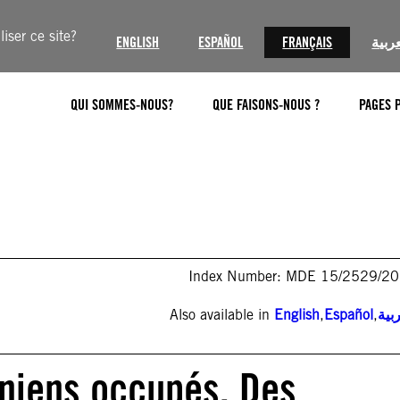
iser ce site?
ENGLISH
ESPAÑOL
FRANÇAIS
عربية
QUI SOMMES-NOUS?
QUE FAISONS-NOUS ?
PAGES 
Index Number: MDE 15/2529/2
Also available in
English
,
Español
,
بية
tiniens occupés. Des