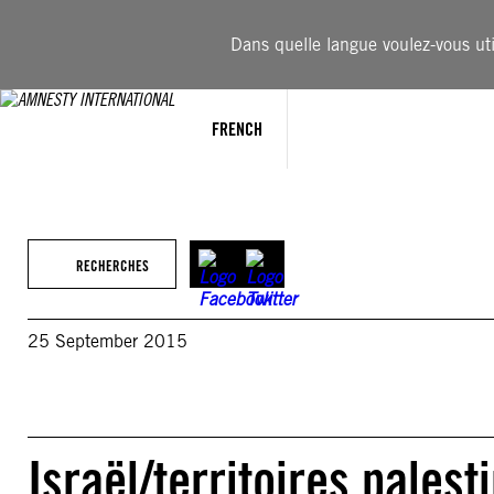
Aller
au
Dans quelle langue voulez-vous util
contenu
FRENCH
RECHERCHES
25 September 2015
Israël/territoires pales