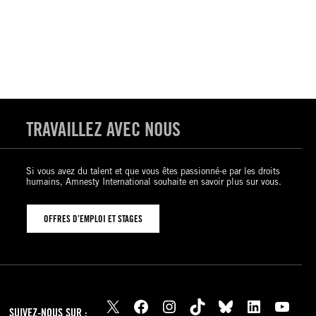
TRAVAILLEZ AVEC NOUS
Si vous avez du talent et que vous êtes passionné-e par les droits
humains, Amnesty International souhaite en savoir plus sur vous.
OFFRES D’EMPLOI ET STAGES
X
Facebook
Instagram
TikTok
Bluesky
LinkedIn
YouTube
SUIVEZ-NOUS SUR :