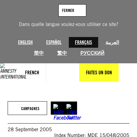
Aller
au
FERMER
contenu
Dans quelle langue voulez-vous utiliser ce site?
ENGLISH
ESPAÑOL
FRANÇAIS
العربية
简中
繁中
РУССКИЙ
FRENCH
FAITES UN DON
CAMPAGNES
28 September 2005
Index Number: MDE 15/048/2005