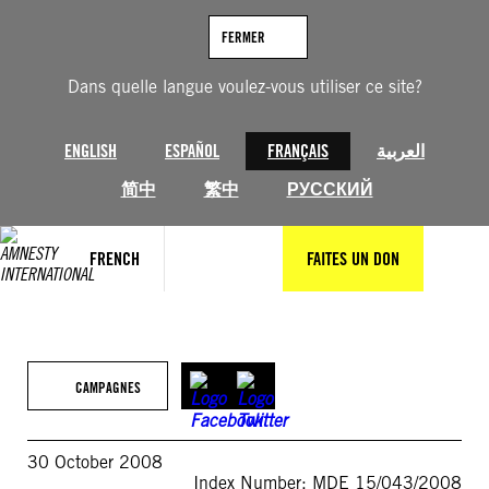
Aller
au
FERMER
contenu
Dans quelle langue voulez-vous utiliser ce site?
ENGLISH
ESPAÑOL
FRANÇAIS
العربية
简中
繁中
РУССКИЙ
FRENCH
FAITES UN DON
CAMPAGNES
30 October 2008
Index Number: MDE 15/043/2008