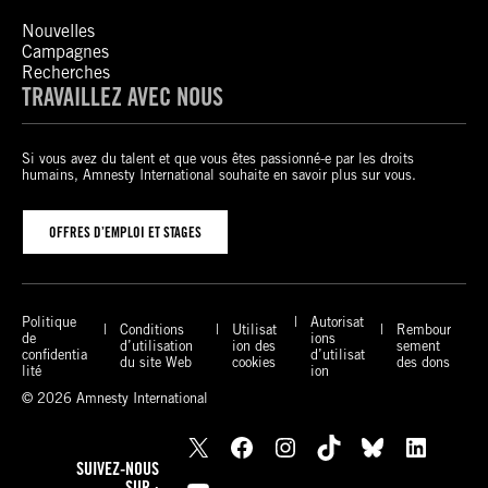
Nouvelles
Campagnes
Recherches
TRAVAILLEZ AVEC NOUS
Si vous avez du talent et que vous êtes passionné-e par les droits
humains, Amnesty International souhaite en savoir plus sur vous.
OFFRES D’EMPLOI ET STAGES
Politique
Autorisat
Conditions
Utilisat
Rembour
de
ions
d’utilisation
ion des
sement
confidentia
d’utilisat
du site Web
cookies
des dons
lité
ion
© 2026 Amnesty International
X
Facebook
Instagram
TikTok
Bluesky
LinkedIn
SUIVEZ-NOUS
SUR :