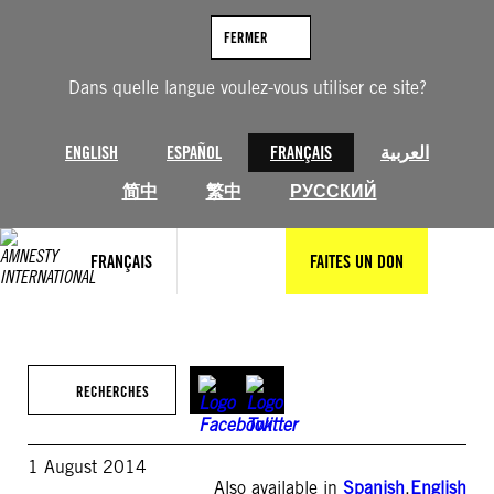
Aller
au
FERMER
contenu
Dans quelle langue voulez-vous utiliser ce site?
ENGLISH
ESPAÑOL
FRANÇAIS
العربية
简中
繁中
РУССКИЙ
FRANÇAIS
FAITES UN DON
RECHERCHES
1 August 2014
Also available in
Spanish
,
English