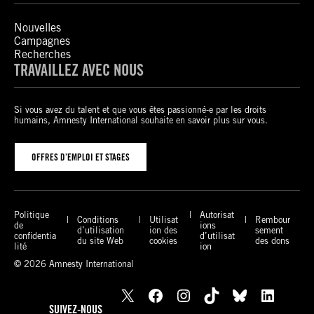
Nouvelles
Campagnes
Recherches
TRAVAILLEZ AVEC NOUS
Si vous avez du talent et que vous êtes passionné-e par les droits
humains, Amnesty International souhaite en savoir plus sur vous.
OFFRES D’EMPLOI ET STAGES
Politique
Autorisat
Conditions
Utilisat
Rembour
de
ions
d’utilisation
ion des
sement
confidentia
d’utilisat
du site Web
cookies
des dons
lité
ion
© 2026 Amnesty International
X
Facebook
Instagram
TikTok
Bluesky
LinkedIn
SUIVEZ-NOUS