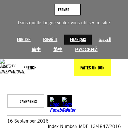
Aller
au
FERMER
contenu
Dans quelle langue voulez-vous utiliser ce site?
ENGLISH
ESPAÑOL
FRANÇAIS
العربية
简中
繁中
РУССКИЙ
FRENCH
FAITES UN DON
CAMPAGNES
16 September 2016
Index Number: MDE 13/4847/2016