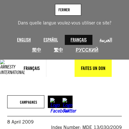
Aller
au
FERMER
contenu
Dans quelle langue voulez-vous utiliser ce site?
ENGLISH
ESPAÑOL
FRANÇAIS
العربية
简中
繁中
РУССКИЙ
FRANÇAIS
FAITES UN DON
CAMPAGNES
8 April 2009
Index Number: MDE 13/030/2009