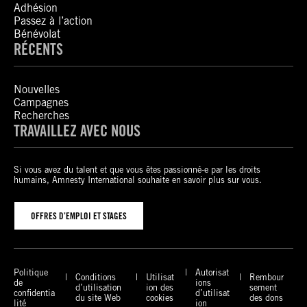
Adhésion
Passez à l’action
Bénévolat
RÉCENTS
Nouvelles
Campagnes
Recherches
TRAVAILLEZ AVEC NOUS
Si vous avez du talent et que vous êtes passionné-e par les droits
humains, Amnesty International souhaite en savoir plus sur vous.
OFFRES D’EMPLOI ET STAGES
Politique
Autorisat
Conditions
Utilisat
Rembour
de
ions
d’utilisation
ion des
sement
confidentia
d’utilisat
du site Web
cookies
des dons
lité
ion