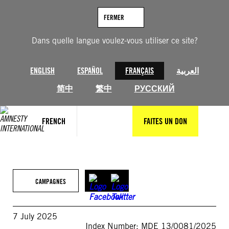
Aller
au
FERMER
contenu
Dans quelle langue voulez-vous utiliser ce site?
ENGLISH
ESPAÑOL
FRANÇAIS
العربية
简中
繁中
РУССКИЙ
FRENCH
FAITES UN DON
CAMPAGNES
7 July 2025
Index Number: MDE 13/0081/2025