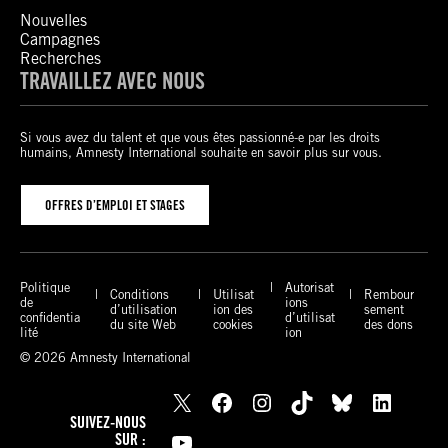
Nouvelles
Campagnes
Recherches
TRAVAILLEZ AVEC NOUS
Si vous avez du talent et que vous êtes passionné-e par les droits
humains, Amnesty International souhaite en savoir plus sur vous.
OFFRES D’EMPLOI ET STAGES
Politique
Autorisat
Conditions
Utilisat
Rembour
de
ions
d’utilisation
ion des
sement
confidentia
d’utilisat
du site Web
cookies
des dons
lité
ion
© 2026 Amnesty International
X
Facebook
Instagram
TikTok
Bluesky
LinkedIn
SUIVEZ-NOUS
YouTube
SUR :