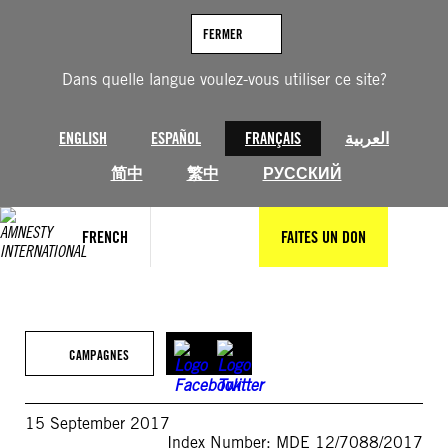
Aller
au
FERMER
contenu
Dans quelle langue voulez-vous utiliser ce site?
ENGLISH
ESPAÑOL
FRANÇAIS
العربية
简中
繁中
РУССКИЙ
FRENCH
FAITES UN DON
CAMPAGNES
15 September 2017
Index Number: MDE 12/7088/2017