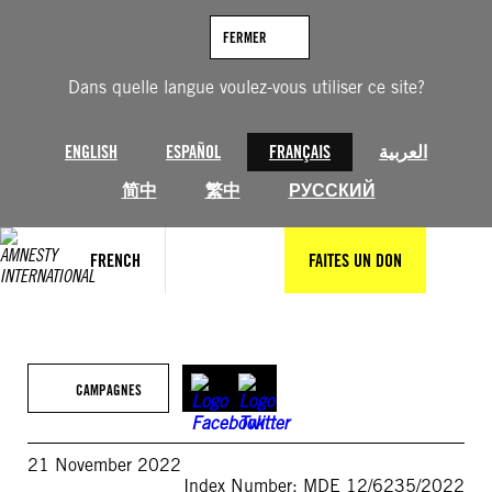
Aller
au
FERMER
contenu
Dans quelle langue voulez-vous utiliser ce site?
ENGLISH
ESPAÑOL
FRANÇAIS
العربية
简中
繁中
РУССКИЙ
FRENCH
FAITES UN DON
CAMPAGNES
21 November 2022
Index Number: MDE 12/6235/2022