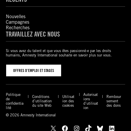
Nouvelles
Campagnes
Recherches
TRAVAILLEZ AVEC NOUS
Si vous avez du talent et que vous êtes passionné-e par les droits
humains, Amnesty International souhaite en savoir plus sur vous.
OFFRES D’EMPLOI ET STAGES
Politique
Autorisat
Conditions
Utilisat
Rembour
de
ions
d’utilisation
ion des
sement
confidentia
d’utilisat
du site Web
cookies
des dons
lité
ion
© 2026 Amnesty International
X
Facebook
Instagram
TikTok
Bluesky
LinkedIn