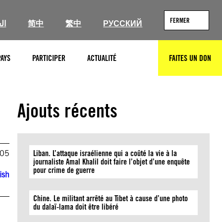
FERMER
ال
简中
繁中
РУССКИЙ
PAYS
PARTICIPER
ACTUALITÉ
FAITES UN DON
RECHERCHER
Ajouts récents
005
Liban. L’attaque israélienne qui a coûté la vie à la
journaliste Amal Khalil doit faire l’objet d’une enquête
pour crime de guerre
ish
Chine. Le militant arrêté au Tibet à cause d’une photo
du dalaï-lama doit être libéré