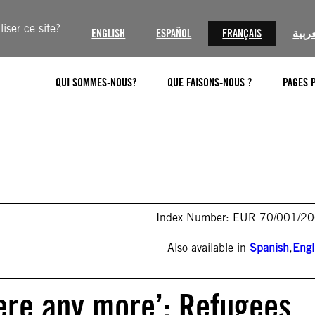
iser ce site?
ENGLISH
ESPAÑOL
FRANÇAIS
عربية
QUI SOMMES-NOUS?
QUE FAISONS-NOUS ?
PAGES 
Index Number: EUR 70/001/2
Also available in
Spanish
,
Engl
here any more’: Refugees