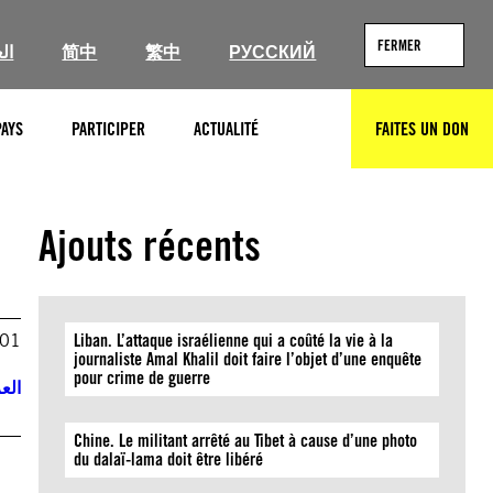
FERMER
ال
简中
繁中
РУССКИЙ
PAYS
PARTICIPER
ACTUALITÉ
FAITES UN DON
RECHERCHER
Ajouts récents
001
Liban. L’attaque israélienne qui a coûté la vie à la
journaliste Amal Khalil doit faire l’objet d’une enquête
pour crime de guerre
العر
Chine. Le militant arrêté au Tibet à cause d’une photo
du dalaï-lama doit être libéré