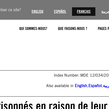
iser ce site?
ENGLISH
ESPAÑOL
FRANÇAIS
عربية
QUI SOMMES-NOUS?
QUE FAISONS-NOUS ?
PAGES 
Index Number: MDE 12/034/2
Also available in
English
,
Español
,
بية
risonnés en raison de leur