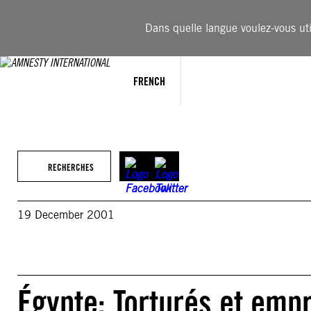
Aller
au
Dans quelle langue voulez-vous util
contenu
FRENCH
RECHERCHES
19 December 2001
Égypte: Torturés et emp