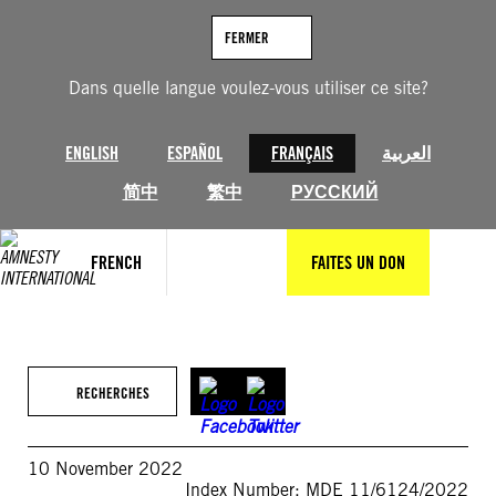
Aller
au
FERMER
contenu
Dans quelle langue voulez-vous utiliser ce site?
ENGLISH
ESPAÑOL
FRANÇAIS
العربية
简中
繁中
РУССКИЙ
FRENCH
FAITES UN DON
RECHERCHES
10 November 2022
Index Number: MDE 11/6124/2022