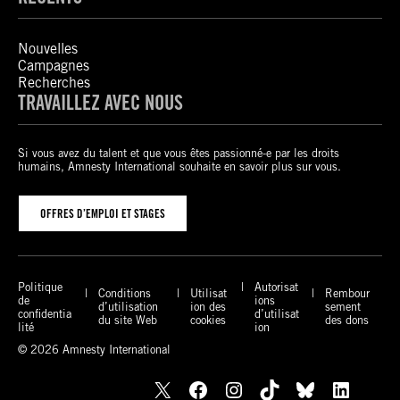
Nouvelles
Campagnes
Recherches
TRAVAILLEZ AVEC NOUS
Si vous avez du talent et que vous êtes passionné-e par les droits
humains, Amnesty International souhaite en savoir plus sur vous.
OFFRES D’EMPLOI ET STAGES
Politique
Autorisat
Conditions
Utilisat
Rembour
de
ions
d’utilisation
ion des
sement
confidentia
d’utilisat
du site Web
cookies
des dons
lité
ion
© 2026 Amnesty International
X
Facebook
Instagram
TikTok
Bluesky
LinkedIn