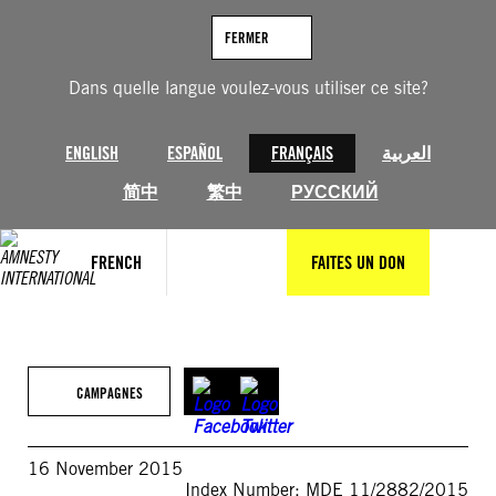
Aller
au
FERMER
contenu
Dans quelle langue voulez-vous utiliser ce site?
ENGLISH
ESPAÑOL
FRANÇAIS
العربية
简中
繁中
РУССКИЙ
FRENCH
FAITES UN DON
CAMPAGNES
16 November 2015
Index Number: MDE 11/2882/2015