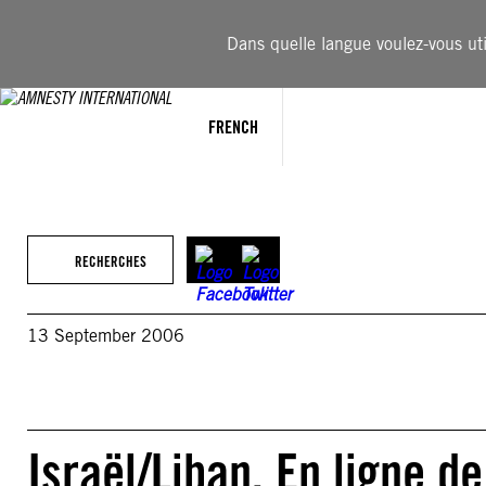
Aller
au
Dans quelle langue voulez-vous util
contenu
FRENCH
RECHERCHES
13 September 2006
Israël/Liban. En ligne de