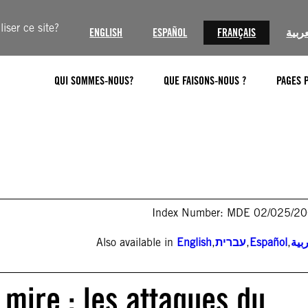
iser ce site?
ENGLISH
ESPAÑOL
FRANÇAIS
عربية
QUI SOMMES-NOUS?
QUE FAISONS-NOUS ?
PAGES 
Index Number: MDE 02/025/2
Also available in
English
,
עברית
,
Español
,
بية
 mire : les attaques du