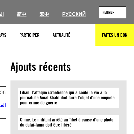
FERMER
ال
简中
繁中
РУССКИЙ
PAYS
PARTICIPER
ACTUALITÉ
FAITES UN DON
RECHERCHER
Ajouts récents
006
Liban. L’attaque israélienne qui a coûté la vie à la
journaliste Amal Khalil doit faire l’objet d’une enquête
pour crime de guerre
العر
Chine. Le militant arrêté au Tibet à cause d’une photo
du dalaï-lama doit être libéré