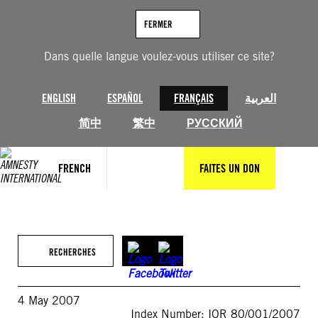
Aller
au
FERMER
contenu
Dans quelle langue voulez-vous utiliser ce site?
ENGLISH
ESPAÑOL
FRANÇAIS
العربية
简中
繁中
РУССКИЙ
FRENCH
FAITES UN DON
RECHERCHES
4 May 2007
Index Number: IOR 80/001/2007