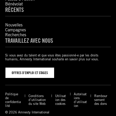
Bénévolat
RÉCENTS
Nouvelles
Campagnes
Recherches
TRAVAILLEZ AVEC NOUS
Si vous avez du talent et que vous êtes passionné-e par les droits
humains, Amnesty International souhaite en savoir plus sur vous.
OFFRES D’EMPLOI ET STAGES
Politique
Autorisat
Conditions
Utilisat
Rembour
de
ions
d’utilisation
ion des
sement
confidentia
d’utilisat
du site Web
cookies
des dons
lité
ion
© 2026 Amnesty International