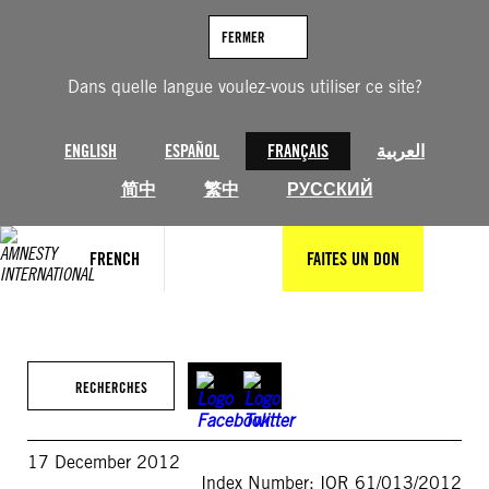
Aller
au
FERMER
contenu
Dans quelle langue voulez-vous utiliser ce site?
ENGLISH
ESPAÑOL
FRANÇAIS
العربية
简中
繁中
РУССКИЙ
FRENCH
FAITES UN DON
RECHERCHES
17 December 2012
Index Number: IOR 61/013/2012