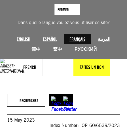
Aller
au
FERMER
contenu
Dans quelle langue voulez-vous utiliser ce site?
ENGLISH
ESPAÑOL
FRANÇAIS
العربية
简中
繁中
РУССКИЙ
FRENCH
FAITES UN DON
RECHERCHES
15 May 2023
Index Number: IOR 60/6539/2023